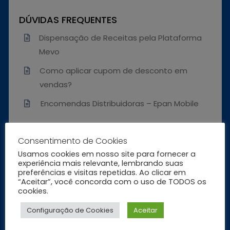
DÚVIDAS FREQUENTES
Dispensação de Receitas pela Plataforma
Mevo
Como aplicar cupom de desconto em
vendas?
Encomendas Distribuidoras – Epan Mobile
Explorar mais
Consentimento de Cookies
Usamos cookies em nosso site para fornecer a
experiência mais relevante, lembrando suas
preferências e visitas repetidas. Ao clicar em
“Aceitar”, você concorda com o uso de TODOS os
cookies.
Configuração de Cookies
Aceitar
FINANCEIRO