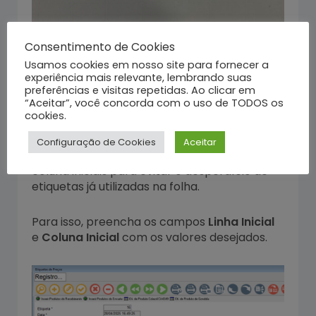
Consentimento de Cookies
Usamos cookies em nosso site para fornecer a
experiência mais relevante, lembrando suas
preferências e visitas repetidas. Ao clicar em
“Aceitar”, você concorda com o uso de TODOS os
cookies.
Para a opção
Eti. de Produto Colacril
Configuração de Cookies
Aceitar
CA4349
, é possível definir uma linha e uma
coluna iniciais para evitar o desperdício de
etiquetas já utilizadas na folha.
Para isso, preencha os campos
Linha Inicial
e
Coluna Inicial
com os valores desejados.