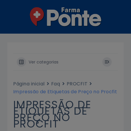
Ir
para
o
conteúdo
Ver categorias
Página inicial
Faq
PROCFIT
Impressão de Etiquetas de Preço no Procfit
IMPRESSÃO DE
ETIQUETAS DE
PREÇO NO
PROCFIT