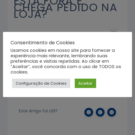
ESTÁ FORA E
CHEGA PEDIDO NA
LOJA?
A loja deverá verificar via GRUPO
Whatsapp a indisponibilidade da
Consentimento de Cookies
plataforma do APP Separador.
Usamos cookies em nosso site para fornecer a
experiência mais relevante, lembrando suas
preferências e visitas repetidas. Ao clicar em
Se confirmada intermitência do Sistema APP
“Aceitar”, você concorda com o uso de TODOS os
Separador, deve-se solicitar cancelamento
cookies.
por parte do motoboy. Caso o mesmo se
recuse deve-se aguardar o cancelamento
Configuração de Cookies
Aceitar
por parte do cliente.
Este Artigo foi útil?