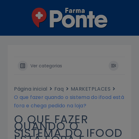
Ir
para
o
conteúdo
Ver categorias
Página inicial
Faq
MARKETPLACES
O que fazer quando o sistema do ifood está
fora e chega pedido na loja?
O QUE FAZER
QUANDO O
SISTEMA DO IFOOD