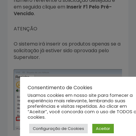
número referente a solicitação desejada e
em seguida clique em
Inserir F1 Pelo Pré-
Vencido
.
ATENÇÃO
O sistema irá inserir os produtos apenas se a
solicitação já estiver sido aprovada pelo
Supervisor.
Consentimento de Cookies
Usamos cookies em nosso site para fornecer a
experiência mais relevante, lembrando suas
preferências e visitas repetidas. Ao clicar em
“Aceitar”, você concorda com o uso de TODOS 
cookies.
Configuração de Cookies
Aceitar