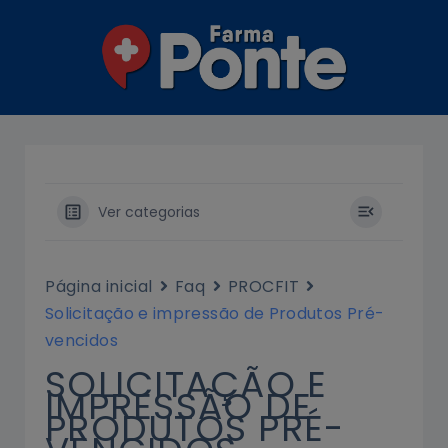
Ir
para
o
conteúdo
Ver categorias
Página inicial
Faq
PROCFIT
Solicitação e impressão de Produtos Pré-
vencidos
SOLICITAÇÃO E
IMPRESSÃO DE
PRODUTOS PRÉ-