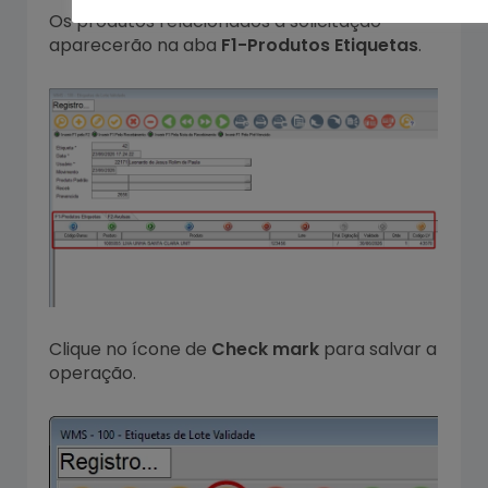
Os produtos relacionados a solicitação
aparecerão na aba
F1-Produtos Etiquetas
.
Clique no ícone de
Check mark
para salvar a
operação.