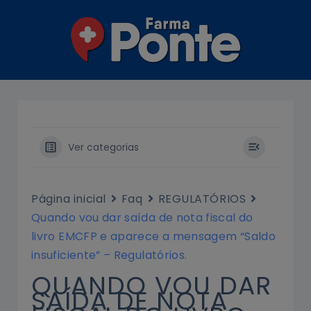
Ir
para
o
conteúdo
Ver categorias
Página inicial
Faq
REGULATÓRIOS
Quando vou dar saída de nota fiscal do
livro EMCFP e aparece a mensagem “Saldo
insuficiente” – Regulatórios.
QUANDO VOU DAR
SAÍDA DE NOTA