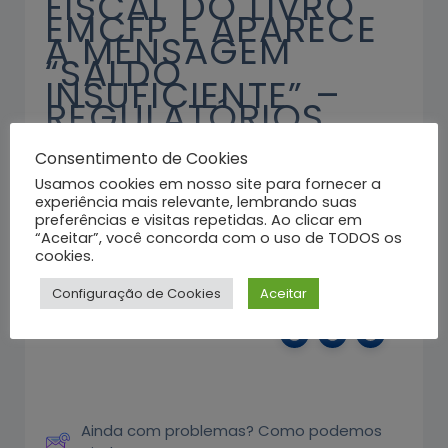
FISCAL DO LIVRO
EMCFP E APARECE
A MENSAGEM
“SALDO
INSUFICIENTE” –
REGULATÓRIOS.
Consentimento de Cookies
Usamos cookies em nosso site para fornecer a
Ao invés de bipar a nota, realizar a
experiência mais relevante, lembrando suas
saída manual da nota, se tiver dúvida
preferências e visitas repetidas. Ao clicar em
entrar em contato pelo Ramal 6039
“Aceitar”, você concorda com o uso de TODOS os
Cristiane
cookies.
Configuração de Cookies
Aceitar
Este Artigo foi útil?
Ainda com problemas? Como podemos