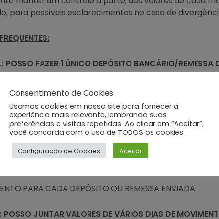
nte manter um controle a parte, dos valores de cada mo
o, para possíveis esclarecimentos no caso de divergênci
FREQUENTES:
.: POSSO FAZER 1 ÚNICO DEPÓSITO BANCÁRIO/REMESSA 
NTOS DE CAIXA?
Consentimento de Cookies
 Sim, desde que seja de mesmo dia de movimento.
Usamos cookies em nosso site para fornecer a
experiência mais relevante, lembrando suas
preferências e visitas repetidas. Ao clicar em “Aceitar”,
: QUANDO FIZER 1 ÚNICO DEPÓSITO BANCÁRIO/REMESSA 
você concorda com o uso de TODOS os cookies.
NTOS, COMO DEVO FAZER O LANÇAMENTO NO SISTEMA?
Configuração de Cookies
Aceitar
 Deve fazer de acordo com os depósitos realizados no 
ENTO PARA CADA DEPÓSITO OU REMESSA ENVIADA.
: POSSO JUNTAR VALORES DE VÁRIOS DIAS DE MOVIMENT