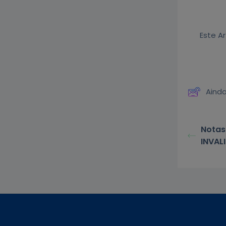
Este Ar
Aind
Notas
INVAL