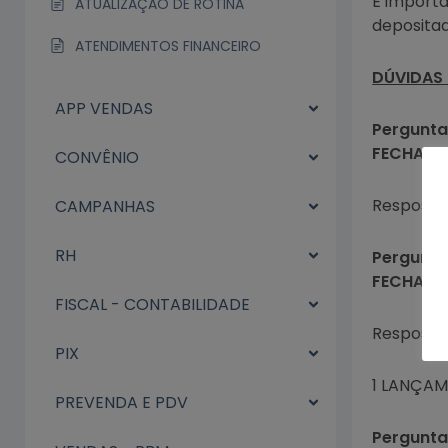
É importa
ATUALIZAÇÃO DE ROTINA
depositad
ATENDIMENTOS FINANCEIRO
DÚVIDAS 
APP VENDAS
Pergunta
FECHAME
CONVÊNIO
Resposta:
CAMPANHAS
RH
Pergunta
FECHAME
FISCAL - CONTABILIDADE
Resposta:
PIX
1 LANÇAM
PREVENDA E PDV
Pergunta