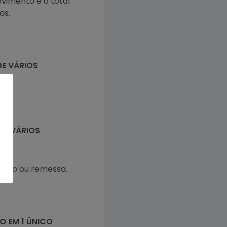
vimento e o total
as.
DE VÁRIOS
DE VÁRIOS
banco ou remessa.
O EM 1 ÚNICO