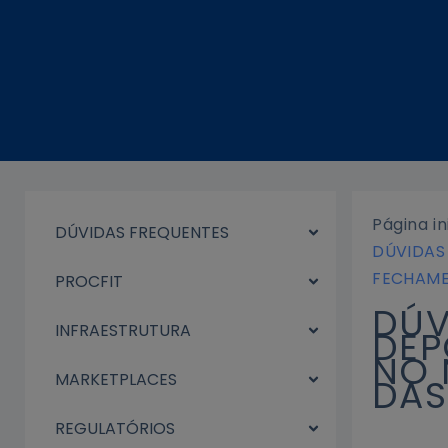
Ir
para
o
conteúdo
Página in
DÚVIDAS FREQUENTES
DÚVIDAS
FECHAME
PROCFIT
DÚV
INFRAESTRUTURA
DEP
NO 
MARKETPLACES
DAS
REGULATÓRIOS