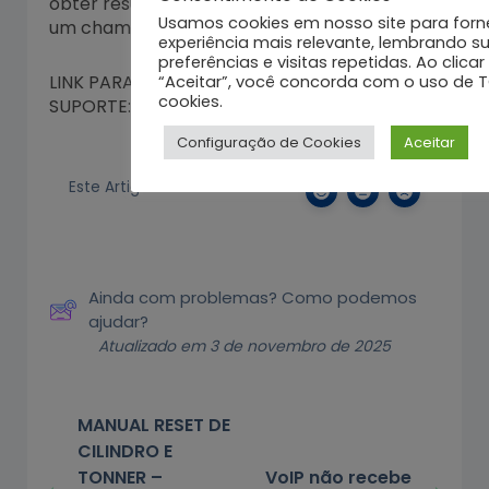
obter resultados, a loja precisará então abrir
Usamos cookies em nosso site para forn
um chamado para nossa equipe de Suporte.
experiência mais relevante, lembrando s
preferências e visitas repetidas. Ao clica
LINK PARA ABRIR CHAMADO PARA O
“Aceitar”, você concorda com o uso de 
cookies.
SUPORTE:
OCOMON
Configuração de Cookies
Aceitar
Este Artigo foi útil?
Ainda com problemas? Como podemos
ajudar?
Atualizado em 3 de novembro de 2025
MANUAL RESET DE
CILINDRO E
TONNER –
VoIP não recebe