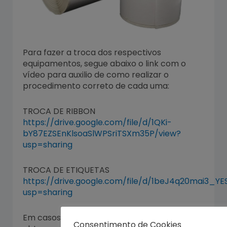
Para fazer a troca dos respectivos
equipamentos, segue abaixo o link com o
vídeo para auxilio de como realizar o
procedimento correto de cada uma:
TROCA DE RIBBON
https://drive.google.com/file/d/1QKi-
bY87EZSEnKlsoaSlWPSriTSXm35P/view?
usp=sharing
TROCA DE ETIQUETAS
https://drive.google.com/file/d/1beJ4q20mai3_Y
usp=sharing
Em casos de utilizar estes métodos e não
Consentimento de Cookies