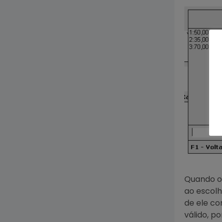
Quando o 
ao escolh
de ele co
válido, po