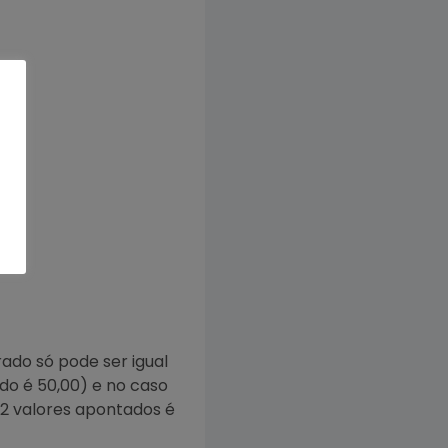
rado só pode ser igual
ido é 50,00) e no caso
 2 valores apontados é