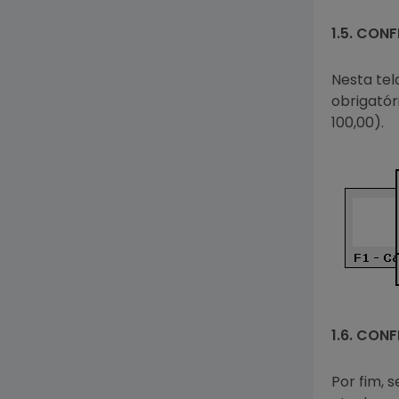
1.5. CON
Nesta tel
obrigatór
100,00).
1.6. CON
Por fim, 