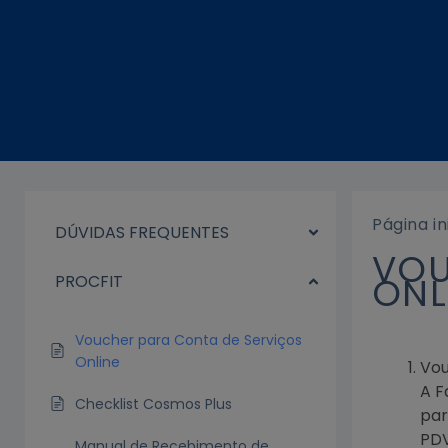
Ir
para
o
conteúdo
Página in
DÚVIDAS FREQUENTES
VOU
ONL
PROCFIT
Voucher para Conta de Serviços
Online
Vou
A F
Checklist Cosmos Plus
par
PDV
Manual de Recebimento de