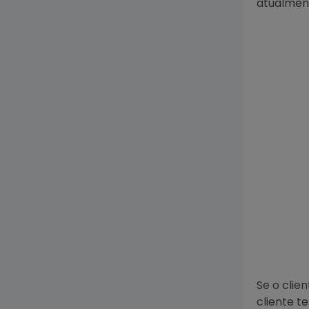
atualmen
Se o clie
cliente t