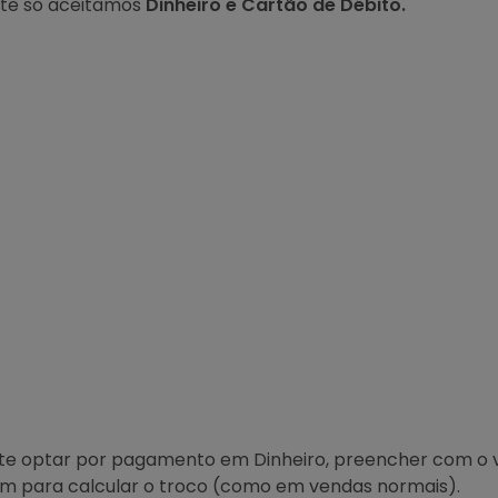
te só aceitamos
Dinheiro e Cartão de Débito.
nte optar por pagamento em Dinheiro, preencher com o v
em para calcular o troco (como em vendas normais).