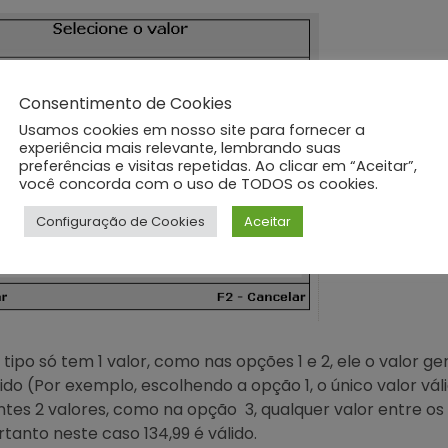
Consentimento de Cookies
Usamos cookies em nosso site para fornecer a
experiência mais relevante, lembrando suas
preferências e visitas repetidas. Ao clicar em “Aceitar”,
você concorda com o uso de TODOS os cookies.
Configuração de Cookies
Aceitar
tipo só tem 1 valor, como nas opções 1 e 2, ele o valor ge
ido (Por exemplo, escolhendo a opção 1, o único valor vál
ntes 2 valores, como na opção 3, qualquer valor entre os
rtanto neste caso 134,99 é válido.